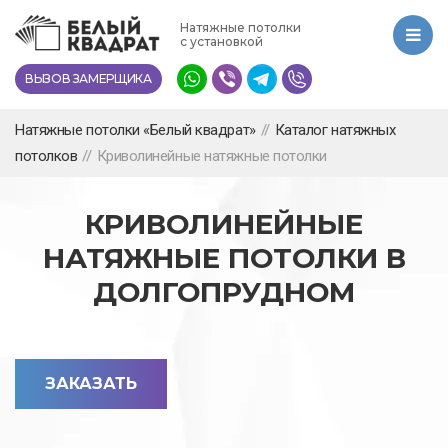
Перейти
Натяжные потолки
к
с установкой
основному
ВЫЗОВ ЗАМЕРЩИКА
содержанию
Натяжные потолки «Белый квадрат»
//
Каталог натяжных
потолков
//
Криволинейные натяжные потолки
КРИВОЛИНЕЙНЫЕ
НАТЯЖНЫЕ ПОТОЛКИ В
ДОЛГОПРУДНОМ
ЗАКАЗАТЬ