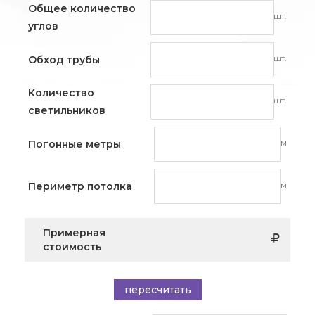
Общее количество
шт.
углов
шт.
Обход трубы
Количество
шт.
светильников
м
Погонные метры
м
Периметр потолка
Примерная
стоимость
пересчитать