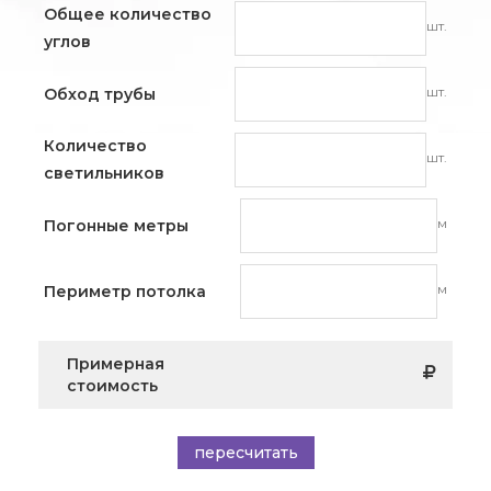
Общее количество
шт.
углов
шт.
Обход трубы
Количество
шт.
светильников
м
Погонные метры
м
Периметр потолка
Примерная
стоимость
пересчитать