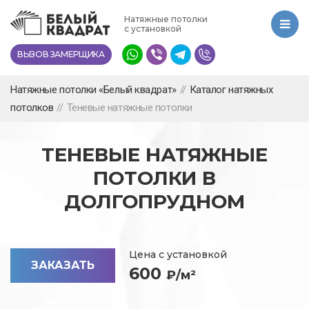
Перейти
Натяжные потолки
к
с установкой
основному
ВЫЗОВ ЗАМЕРЩИКА
содержанию
Натяжные потолки «Белый квадрат»
//
Каталог натяжных
потолков
//
Теневые натяжные потолки
ТЕНЕВЫЕ НАТЯЖНЫЕ
ПОТОЛКИ В
ДОЛГОПРУДНОМ
Цена с установкой
ЗАКАЗАТЬ
600
₽/м²