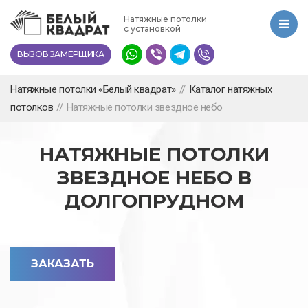
Перейти
Натяжные потолки
к
с установкой
основному
ВЫЗОВ ЗАМЕРЩИКА
содержанию
Натяжные потолки «Белый квадрат»
//
Каталог натяжных
потолков
//
Натяжные потолки звездное небо
НАТЯЖНЫЕ ПОТОЛКИ
ЗВЕЗДНОЕ НЕБО В
ДОЛГОПРУДНОМ
ЗАКАЗАТЬ