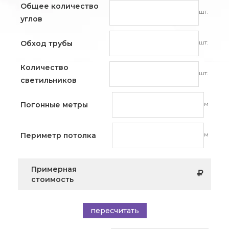
Общее количество
шт.
углов
шт.
Обход трубы
Количество
шт.
светильников
м
Погонные метры
м
Периметр потолка
Примерная
стоимость
пересчитать