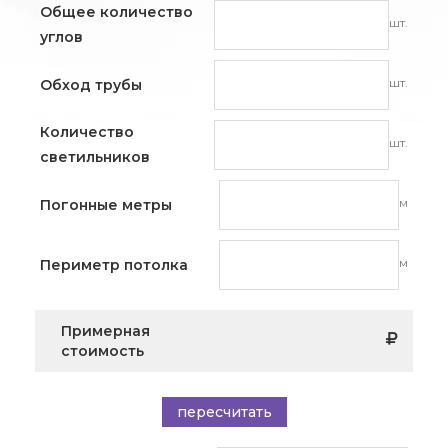
Общее количество
шт.
углов
шт.
Обход трубы
Количество
шт.
светильников
м
Погонные метры
м
Периметр потолка
Примерная
стоимость
пересчитать