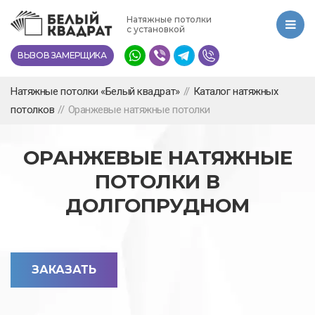
Перейти
Натяжные потолки
к
с установкой
основному
ВЫЗОВ ЗАМЕРЩИКА
содержанию
Натяжные потолки «Белый квадрат»
//
Каталог натяжных
потолков
//
Оранжевые натяжные потолки
ОРАНЖЕВЫЕ НАТЯЖНЫЕ
ПОТОЛКИ В
ДОЛГОПРУДНОМ
ЗАКАЗАТЬ