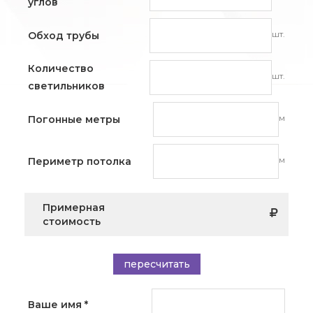
углов
шт.
Обход трубы
Количество
шт.
светильников
м
Погонные метры
м
Периметр потолка
Примерная
стоимость
пересчитать
Ваше имя
*