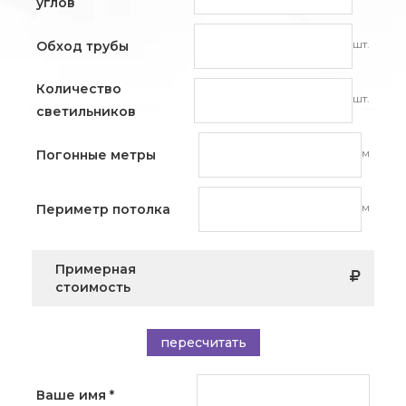
углов
шт.
Обход трубы
Количество
шт.
светильников
м
Погонные метры
м
Периметр потолка
Примерная
стоимость
пересчитать
Ваше имя
*