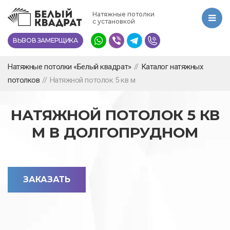
Перейти
Натяжные потолки
к
с установкой
основному
ВЫЗОВ ЗАМЕРЩИКА
содержанию
Натяжные потолки «Белый квадрат»
//
Каталог натяжных
потолков
//
Натяжной потолок 5 кв м
НАТЯЖНОЙ ПОТОЛОК 5 КВ
М В ДОЛГОПРУДНОМ
ЗАКАЗАТЬ