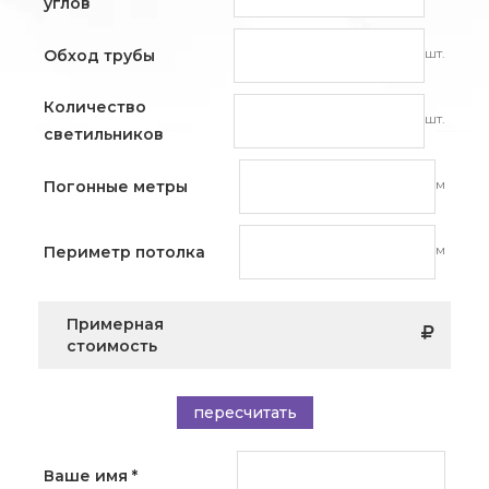
углов
шт.
Обход трубы
Количество
шт.
светильников
м
Погонные метры
м
Периметр потолка
Примерная
стоимость
пересчитать
Ваше имя
*