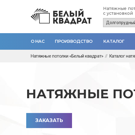
Натяжные по
с установкой
О НАС
ПРОИЗВОДСТВО
КАТАЛОГ
Перейти
Натяжные потолки «Белый квадрат»
//
Каталог нат
к
основному
содержанию
НАТЯЖНЫЕ ПО
ЗАКАЗАТЬ