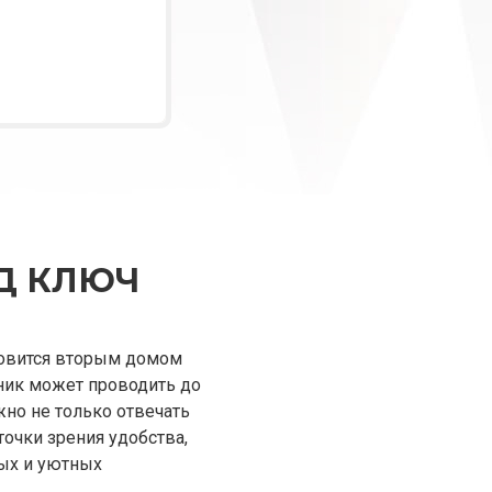
Д КЛЮЧ
новится вторым домом
ник может проводить до
но не только отвечать
очки зрения удобства,
ных и уютных