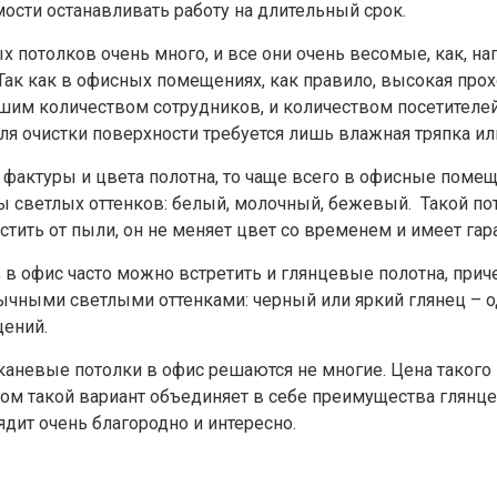
ости останавливать работу на длительный срок.
потолков очень много, и все они очень весомые, как, напр
Так как в офисных помещениях, как правило, высокая прох
шим количеством сотрудников, и количеством посетителе
ля очистки поверхности требуется лишь влажная тряпка или
 фактуры и цвета полотна, то чаще всего в офисные пом
ы светлых оттенков: белый, молочный, бежевый. Такой по
стить от пыли, он не меняет цвет со временем и имеет гар
 в офис часто можно встретить и глянцевые полотна, при
ычными светлыми оттенками: черный или яркий глянец – о
ений.
каневые потолки в офис решаются не многие. Цена такого 
этом такой вариант объединяет в себе преимущества глянц
ядит очень благородно и интересно.