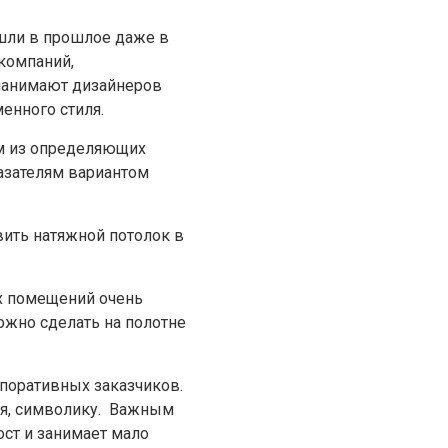
шли в прошлое даже в
компаний,
 нанимают дизайнеров
енного стиля.
им из определяющих
азателям вариантом
вить натяжной потолок в
их помещений очень
ожно сделать на полотне
рпоративных заказчиков.
ля, символику. Важным
ост и занимает мало