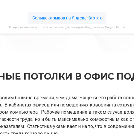
Студия натяжных потолков Белый квадрат на карте Подольска — Яндекс.Карты
НЫЕ ПОТОЛКИ В ОФИС ПО
водим больше времени, чем дома. Чаще всего работа ста
. В кабинетах офисов или помещениях коворкинга сотруд
ором компьютера. Рабочее помещение в таком случае долж
асности труда, но и быть максимально комфортным как с т
оказателям. Статистика указывает и на то, что в современ
сть труда гораздо выше.