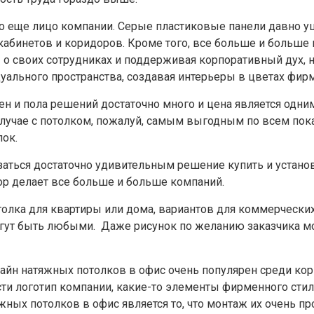
о еще лицо компании. Серые пластиковые панели давно у
абинетов и коридоров. Кроме того, все больше и больше 
 о своих сотрудниках и поддерживая корпоративный дух,
уального пространства, создавая интерьеры в цветах фирм
ен и пола решений достаточно много и цена является одн
случае с потолком, пожалуй, самым выгодным по всем пок
лок.
аться достаточно удивительным решение купить и устано
ор делает все больше и больше компаний.
толка для квартиры или дома, вариантов для коммерческ
огут быть любыми. Даже рисунок по желанию заказчика м
зайн натяжных потолков в офис очень популярен среди ко
ти логотип компании, какие-то элементы фирменного сти
ных потолков в офис является то, что монтаж их очень пр