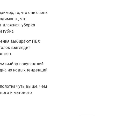
имер, то, что они очень
одимость, что
й, влажная уборка
 губка.
ещения выбирают ПВХ
толок выглядит
антию.
чем выбор покупателей
дна из новых тенденций
полотна чуть выше, чем
евого и матового