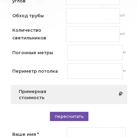
углов
шт.
Обход трубы
Количество
шт.
светильников
м
Погонные метры
м
Периметр потолка
Примерная
стоимость
пересчитать
Ваше имя
*