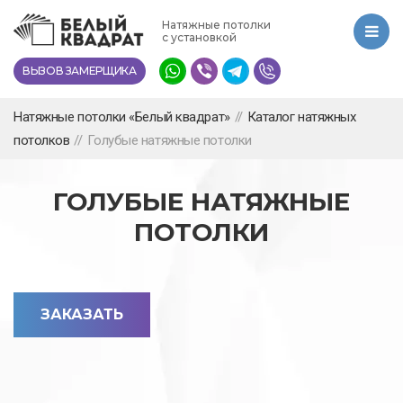
Перейти
Натяжные потолки
к
с установкой
основному
ВЫЗОВ ЗАМЕРЩИКА
содержанию
Натяжные потолки «Белый квадрат»
//
Каталог натяжных
потолков
//
Голубые натяжные потолки
ГОЛУБЫЕ НАТЯЖНЫЕ
ПОТОЛКИ
ЗАКАЗАТЬ