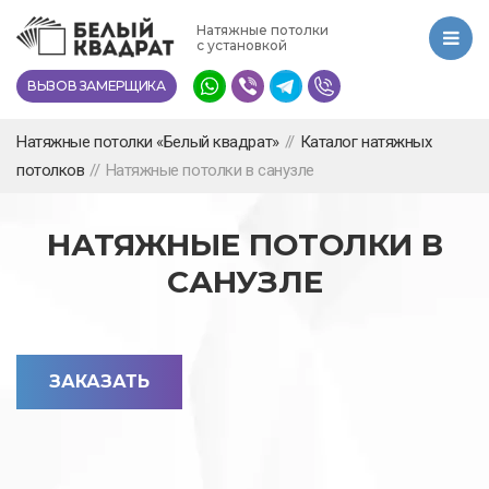
Перейти
Натяжные потолки
к
с установкой
основному
ВЫЗОВ ЗАМЕРЩИКА
содержанию
Натяжные потолки «Белый квадрат»
//
Каталог натяжных
потолков
//
Натяжные потолки в санузле
НАТЯЖНЫЕ ПОТОЛКИ В
САНУЗЛЕ
ЗАКАЗАТЬ