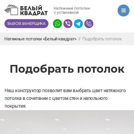
Перейти
Натяжные потолки
к
с установкой
основному
ВЫЗОВ ЗАМЕРЩИКА
содержанию
Натяжные потолки «Белый квадрат»
//
Подобрать потолок
Подобрать потолок
Наш конструктор позволит вам выбрать цвет натяжного
потолка в сочетании с цветом стен и напольного
покрытия.