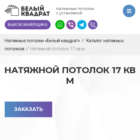
Перейти
Натяжные потолки
к
с установкой
основному
ВЫЗОВ ЗАМЕРЩИКА
содержанию
Натяжные потолки «Белый квадрат»
//
Каталог натяжных
потолков
//
Натяжной потолок 17 кв м
НАТЯЖНОЙ ПОТОЛОК 17 КВ
М
ЗАКАЗАТЬ