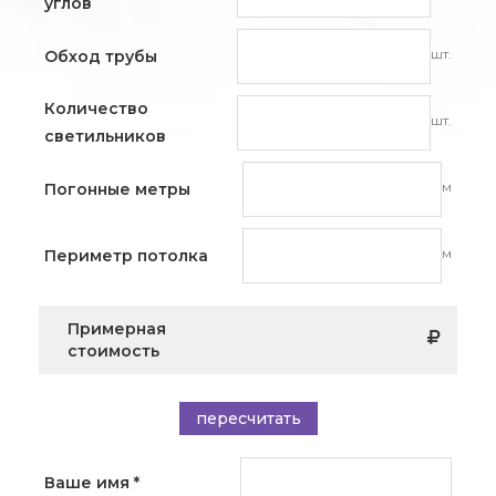
углов
шт.
Обход трубы
Количество
шт.
светильников
м
Погонные метры
м
Периметр потолка
Примерная
стоимость
пересчитать
Ваше имя
*