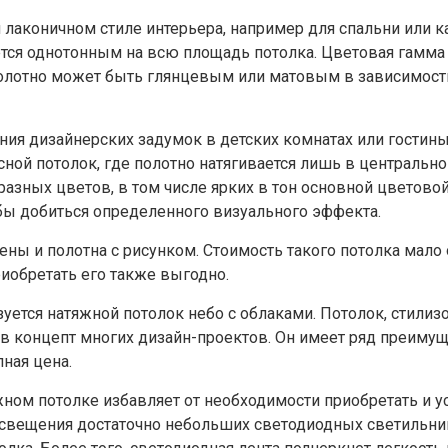
лаконичном стиле интерьера, например для спальни или ка
тся однотонным на всю площадь потолка. Цветовая гамма 
олотно может быть глянцевым или матовым в зависимост
ния дизайнерских задумок в детских комнатах или гостины
ой потолок, где полотно натягивается лишь в центральной
азных цветов, в том числе ярких в тон основной цветовой
обы добиться определенного визуального эффекта.
ны и полотна с рисунком. Стоимость такого потолка мало 
риобретать его также выгодно.
ется натяжной потолок небо с облаками. Потолок, стилиз
в концепт многих дизайн-проектов. Он имеет ряд преимуще
ная цена.
жном потолке избавляет от необходимости приобретать и 
освещения достаточно небольших светодиодных светильни