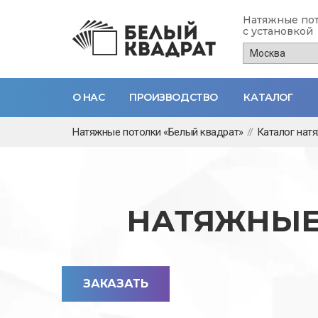
Натяжные по
с установкой
О НАС
ПРОИЗВОДСТВО
КАТАЛОГ
Перейти
Натяжные потолки «Белый квадрат»
//
Каталог нат
к
основному
содержанию
НАТЯЖНЫЕ
ЗАКАЗАТЬ