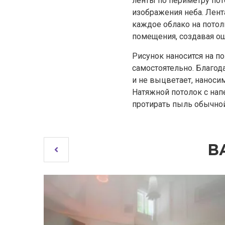
ленты по периметру пот
изображения неба. Лент
каждое облако на потол
помещения, создавая о
Рисунок наносится на п
самостоятельно. Благод
и не выцветает, наноси
Натяжной потолок с нап
протирать пыль обычной
В