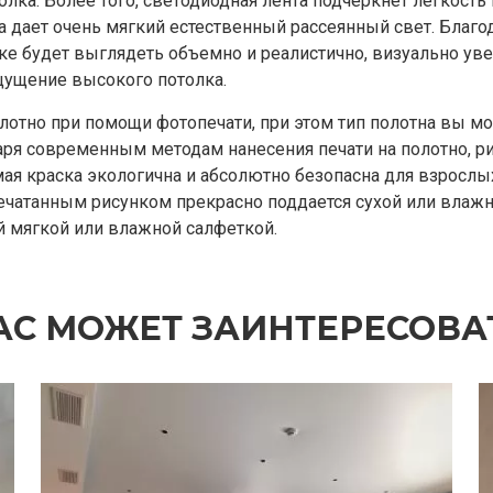
олка. Более того, светодиодная лента подчеркнет легкость
а дает очень мягкий естественный рассеянный свет. Благо
ке будет выглядеть объемно и реалистично, визуально ув
щущение высокого потолка.
олотно при помощи фотопечати, при этом тип полотна вы м
аря современным методам нанесения печати на полотно, р
мая краска экологична и абсолютно безопасна для взрослых
ечатанным рисунком прекрасно поддается сухой или влажн
 мягкой или влажной салфеткой.
АС МОЖЕТ ЗАИНТЕРЕСОВА