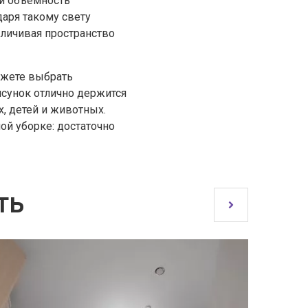
 и объемность
даря такому свету
еличивая пространство
ожете выбрать
исунок отлично держится
, детей и животных.
ой уборке: достаточно
ТЬ