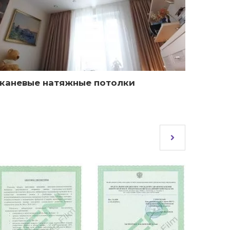
каневые натяжные потолки
Факту