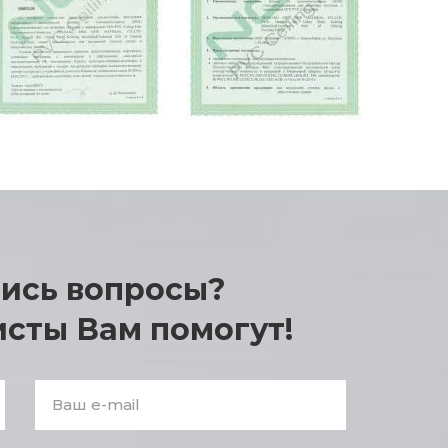
лись вопросы?
Enter
answer:
сты Вам помогут!
2
+
2
*
2
E-