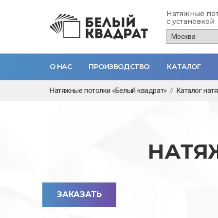
Натяжные по
с установкой
О НАС
ПРОИЗВОДСТВО
КАТАЛОГ
Перейти
Натяжные потолки «Белый квадрат»
//
Каталог нат
к
основному
содержанию
НАТЯ
ЗАКАЗАТЬ