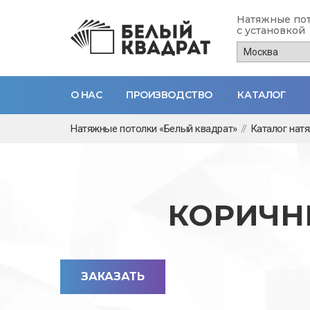
Натяжные по
с установкой
О НАС
ПРОИЗВОДСТВО
КАТАЛОГ
Перейти
Натяжные потолки «Белый квадрат»
//
Каталог нат
к
основному
содержанию
КОРИЧН
ЗАКАЗАТЬ