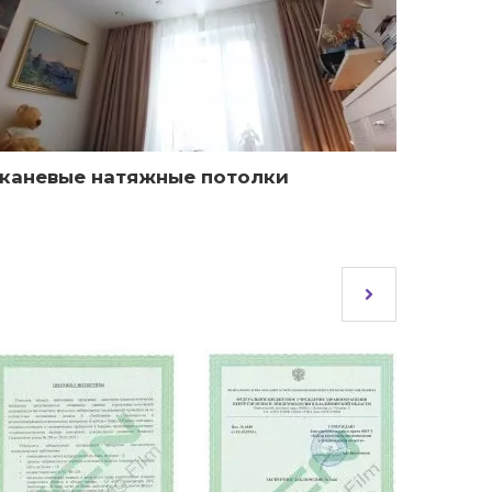
каневые натяжные потолки
Факту