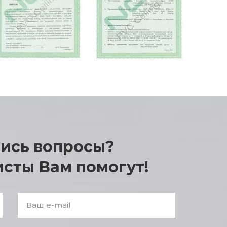
лись вопросы?
Enter
answer:
сты Вам помогут!
2
+
2
*
2
E-