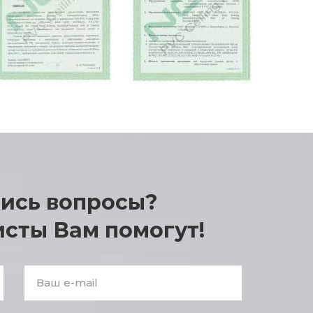
лись вопросы?
Enter
answer:
сты Вам помогут!
2
+
2
*
2
E-