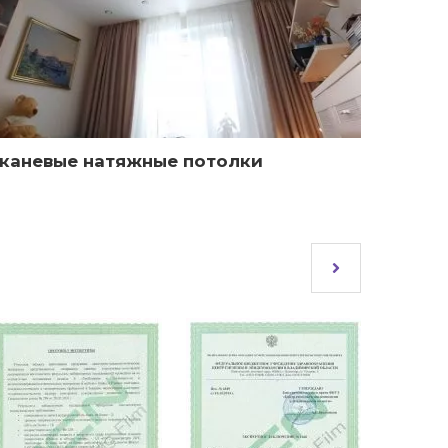
каневые натяжные потолки
Факту