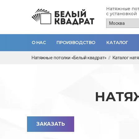
Натяжные по
с установкой
О НАС
ПРОИЗВОДСТВО
КАТАЛОГ
Перейти
Натяжные потолки «Белый квадрат»
//
Каталог нат
к
основному
содержанию
НАТЯ
ЗАКАЗАТЬ