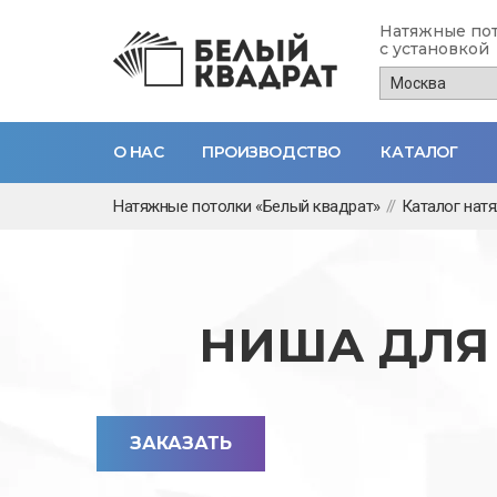
Натяжные по
с установкой
О НАС
ПРОИЗВОДСТВО
КАТАЛОГ
Перейти
Натяжные потолки «Белый квадрат»
//
Каталог нат
к
основному
содержанию
НИША ДЛЯ
ЗАКАЗАТЬ