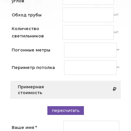
углов
шт.
Обход трубы
Количество
шт.
светильников
м
Погонные метры
м
Периметр потолка
Примерная
стоимость
пересчитать
Ваше имя
*