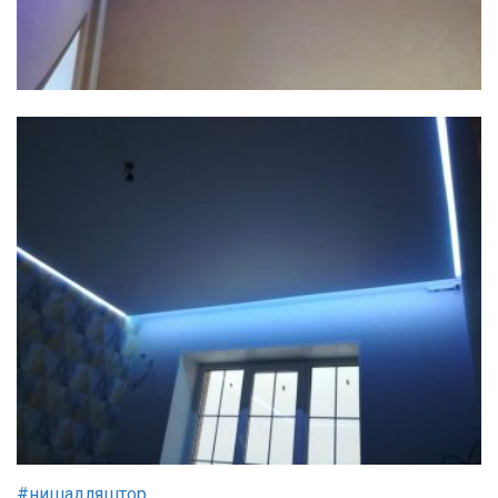
#нишадляштор