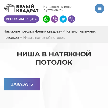
Перейти
Натяжные потолки
к
с установкой
основному
ВЫЗОВ ЗАМЕРЩИКА
содержанию
Натяжные потолки «Белый квадрат»
//
Каталог натяжных
потолков
//
Ниша в натяжной потолок
НИША В НАТЯЖНОЙ
ПОТОЛОК
ЗАКАЗАТЬ