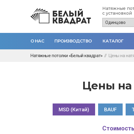
Натяжные по
с установкой
О НАС
ПРОИЗВОДСТВО
КАТАЛОГ
Перейти
Натяжные потолки «Белый квадрат»
//
Цены на нат
к
основному
содержанию
Цены на
MSD (Китай)
(активная вкладк
BAUF
Стоимость*