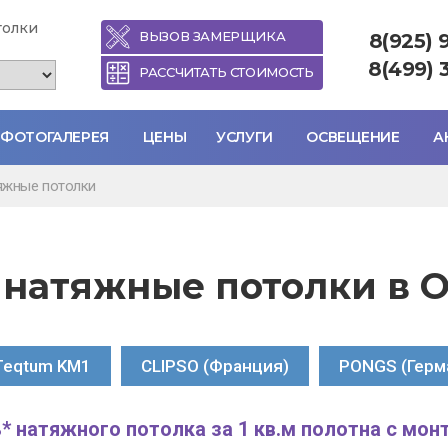
толки
ВЫЗОВ ЗАМЕРЩИКА
8(925) 
8(499) 
РАССЧИТАТЬ СТОИМОСТЬ
ФОТОГАЛЕРЕЯ
ЦЕНЫ
УСЛУГИ
ОСВЕЩЕНИЕ
А
яжные потолки
 натяжные потолки в 
а)
Teqtum KM1
CLIPSO (Франция)
PONGS (Герм
 натяжного потолка за 1 кв.м полотна с мон