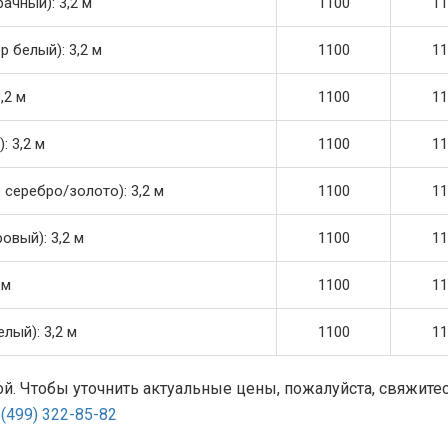
ачный): 3,2 м
1100
11
 белый): 3,2 м
1100
11
,2 м
1100
11
: 3,2 м
1100
11
 серебро/золото): 3,2 м
1100
11
овый): 3,2 м
1100
11
 м
1100
11
лый): 3,2 м
1100
11
ой. Чтобы уточнить актуальные цены, пожалуйста, свяжите
 (499) 322-85-82