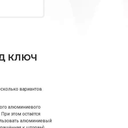
Д КЛЮЧ
есколько вариантов
чного алюминиевого
 При этом остаётся
пользовать алюминиевый
обращённая к шторам)