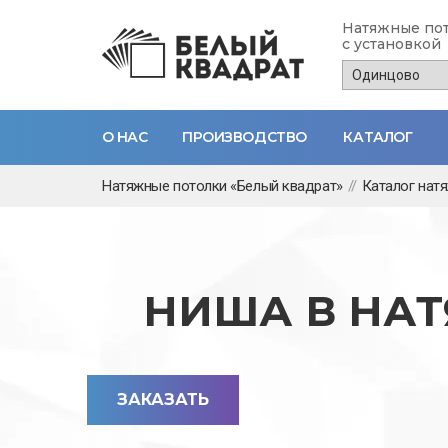
Натяжные по
с установкой
О НАС
ПРОИЗВОДСТВО
КАТАЛОГ
Перейти
Натяжные потолки «Белый квадрат»
//
Каталог нат
к
основному
содержанию
НИША В НА
ЗАКАЗАТЬ