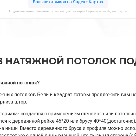
Студия натяжных потолков Белый квадрат на карте Подольска — Яндекс.Карты
В НАТЯЖНОЙ ПОТОЛОК ПО
тяжной потолок?
яжных потолков Белый квадрат готовы предложить вам н
рниза штор.
атериала- создаётся с применением стенового или потоло
ся к деревянной рейке 45*20 или брусу 40*40(достаточно).
на ниши. Вместо деревянного бруса и профиля можно ис
удет тот же с одной лишь разничей, что тыльная сторона (