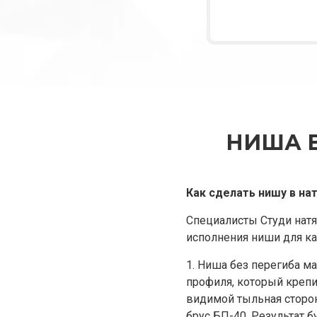
НИША 
Как сделать нишу в на
Специалисты Студи нат
исполнения ниши для ка
1. Ниша без перегиба м
профиля, который крепит
видимой тыльная сторо
брус БП-40. Результат б