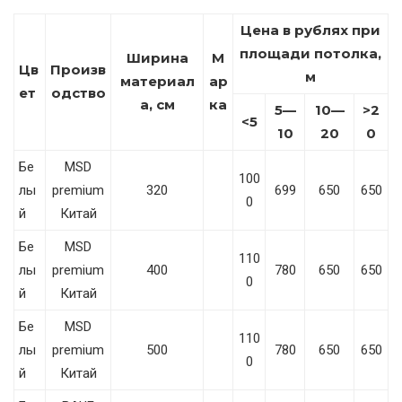
Цена в рублях при
площади потолка,
Ширина
М
Цв
Произв
м
материал
ар
ет
одство
а, см
ка
5—
10—
>2
<5
10
20
0
Бе
MSD
100
лы
premium
320
699
650
650
0
й
Китай
Бе
MSD
110
лы
premium
400
780
650
650
0
й
Китай
Бе
MSD
110
лы
premium
500
780
650
650
0
й
Китай