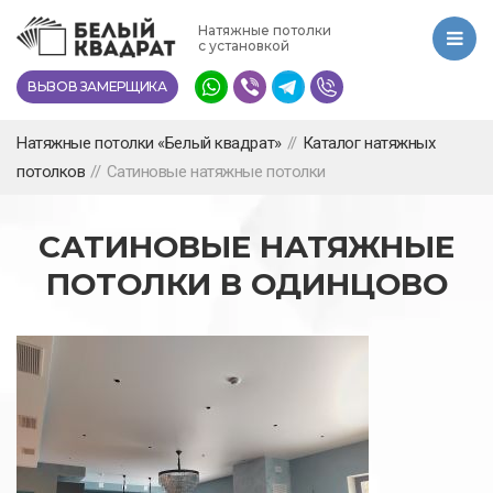
Перейти
Натяжные потолки
к
с установкой
основному
ВЫЗОВ ЗАМЕРЩИКА
содержанию
Натяжные потолки «Белый квадрат»
//
Каталог натяжных
потолков
//
Сатиновые натяжные потолки
САТИНОВЫЕ НАТЯЖНЫЕ
ПОТОЛКИ В ОДИНЦОВО