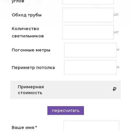
углов
шт.
Обход трубы
Количество
шт.
светильников
м
Погонные метры
м
Периметр потолка
Примерная
стоимость
пересчитать
Ваше имя
*