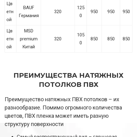
Цв
BAUF
125
етн
320
950
950
950
Германия
0
ой
Цв
MSD
105
етн
premium
320
850
850
850
0
ой
Китай
ПРЕИМУЩЕСТВА НАТЯЖНЫХ
ПОТОЛКОВ ПВХ
Преимущество натяжных ПВХ потолков – их
разнообразие. Помимо огромного количества
цветов, ПВХ пленка может иметь разную
структуру поверхности
Самый распространенный вид – глянцевая