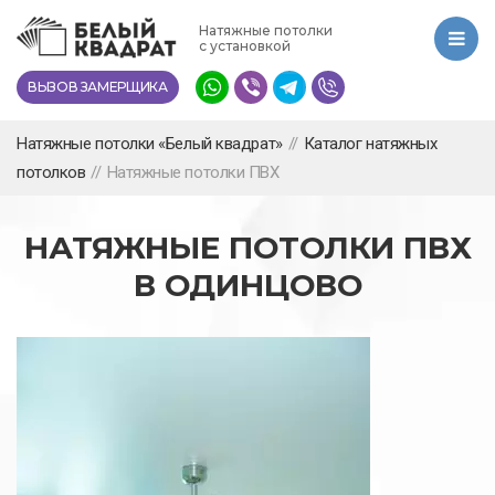
Перейти
Натяжные потолки
к
с установкой
основному
ВЫЗОВ ЗАМЕРЩИКА
содержанию
Натяжные потолки «Белый квадрат»
//
Каталог натяжных
потолков
//
Натяжные потолки ПВХ
НАТЯЖНЫЕ ПОТОЛКИ ПВХ
В ОДИНЦОВО