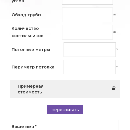
углов
шт.
Обход трубы
Количество
шт.
светильников
м
Погонные метры
м
Периметр потолка
Примерная
стоимость
пересчитать
Ваше имя
*