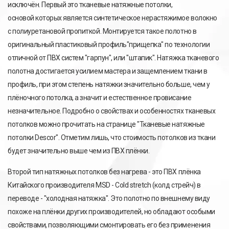
исключён. Первый это тканевые натяжные потолки,
основой которых является синтетическое нерастяжимое волокно
с полиуретановой пропиткой. Монтируется такое полотно в
оригинальный пластиковый профиль"прищепка" по технологии
отличной от ПВХ систем "гарпун", или "штапик". Натяжка тканевого
полотна достигается усилием мастера и защемлением ткани в
профиль, при этом степень натяжки значительно больше, чем у
плёночного потолка, а значит и естественное провисание
незначительное. Подробно о свойствах и особенностях тканевых
потолков можно прочитать на странице "Тканевые натяжные
потолки Descor". Отметим лишь, что стоимость потолков из ткани
будет значительно выше чем из ПВХ плёнки.
Второй тип натяжных потолков без нагрева - это ПВХ плёнка
Китайского производителя MSD - Cold stretch (колд стрейч) в
переводе - "холодная натяжка". Это полотно по внешнему виду
похоже на плёнки других производителей, но обладают особыми
свойствами, позволяющими смонтировать его без применения