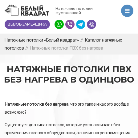
Перейти
Натяжные потолки
к
с установкой
основному
ВЫЗОВ ЗАМЕРЩИКА
содержанию
Натяжные потолки «Белый квадрат»
//
Каталог натяжных
потолков
//
Натяжные потолки ПВХ без нагрева
НАТЯЖНЫЕ ПОТОЛКИ ПВХ
БЕЗ НАГРЕВА В ОДИНЦОВО
Натяжные потолки без нагрева
, что это такое и как это вообще
возможно?
Существует два типа потолков, которые устанавливают без
применения газового оборудования, а значит нагрев помещения