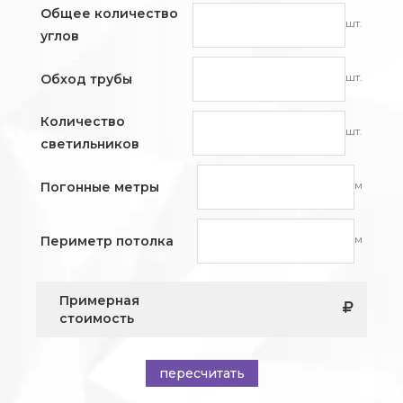
Общее количество
шт.
углов
шт.
Обход трубы
Количество
шт.
светильников
м
Погонные метры
м
Периметр потолка
Примерная
стоимость
пересчитать