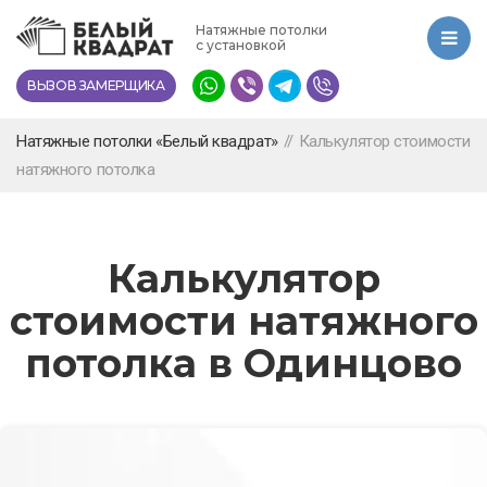
Перейти
Натяжные потолки
к
с установкой
основному
ВЫЗОВ ЗАМЕРЩИКА
содержанию
Натяжные потолки «Белый квадрат»
//
Калькулятор стоимости
натяжного потолка
Калькулятор
стоимости натяжного
потолка в Одинцово