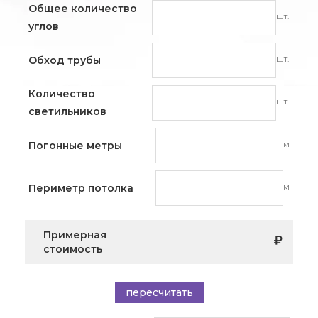
Общее количество
шт.
углов
шт.
Обход трубы
Количество
шт.
светильников
м
Погонные метры
м
Периметр потолка
Примерная
стоимость
пересчитать