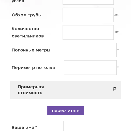
углов
шт.
Обход трубы
Количество
шт.
светильников
м
Погонные метры
м
Периметр потолка
Примерная
стоимость
пересчитать
Ваше имя
*