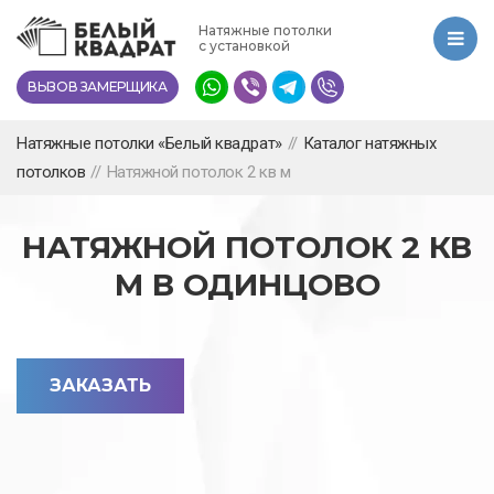
Перейти
Натяжные потолки
к
с установкой
основному
ВЫЗОВ ЗАМЕРЩИКА
содержанию
Натяжные потолки «Белый квадрат»
//
Каталог натяжных
потолков
//
Натяжной потолок 2 кв м
НАТЯЖНОЙ ПОТОЛОК 2 КВ
М В ОДИНЦОВО
ЗАКАЗАТЬ