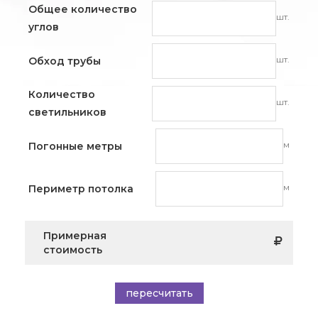
Общее количество
шт.
углов
шт.
Обход трубы
Количество
шт.
светильников
м
Погонные метры
м
Периметр потолка
Примерная
стоимость
пересчитать