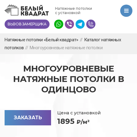
Перейти
Натяжные потолки
к
с установкой
основному
ВЫЗОВ ЗАМЕРЩИКА
содержанию
Натяжные потолки «Белый квадрат»
//
Каталог натяжных
потолков
//
Многоуровневые натяжные потолки
МНОГОУРОВНЕВЫЕ
НАТЯЖНЫЕ ПОТОЛКИ В
ОДИНЦОВО
Цена с установкой
ЗАКАЗАТЬ
1895
₽/м²