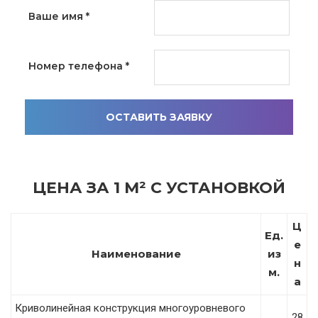
Ваше имя
*
Номер телефона
*
ОСТАВИТЬ ЗАЯВКУ
ЦЕНА ЗА 1 М² С УСТАНОВКОЙ
Ц
Ед.
е
Наименование
из
н
м.
а
Криволинейная конструкция многоуровневого
28