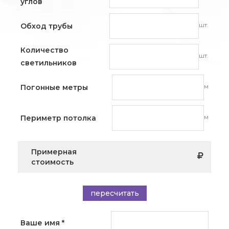
углов
шт.
Обход трубы
Количество
шт.
светильников
м
Погонные метры
м
Периметр потолка
Примерная
стоимость
пересчитать
Ваше имя
*