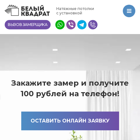
Перейти
Натяжные потолки
к
с установкой
основному
ВЫЗОВ ЗАМЕРЩИКА
содержанию
Закажите замер и получите
100 рублей на телефон!
ОСТАВИТЬ ОНЛАЙН ЗАЯВКУ