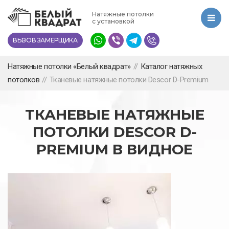
Перейти
Натяжные потолки
к
с установкой
основному
ВЫЗОВ ЗАМЕРЩИКА
содержанию
Натяжные потолки «Белый квадрат»
//
Каталог натяжных
потолков
//
Тканевые натяжные потолки Descor D-Premium
ТКАНЕВЫЕ НАТЯЖНЫЕ
ПОТОЛКИ DESCOR D-
PREMIUM В ВИДНОЕ