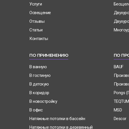
Услуги
Бесщел
Освещение
Двухур
Отзывы
Двухуро
Статьи
Многоу
Контакты
ПО ПРИМЕНЕНИЮ
ПО ПР
В ванную
BAUF
В гостиную
Произв
В детскую
Произв
В коридор
Pongs (
В новостройку
TEQTUM
В офис
MSD
Натяжные потолки в бассейн
Descor
Натяжные потолки в деревянный