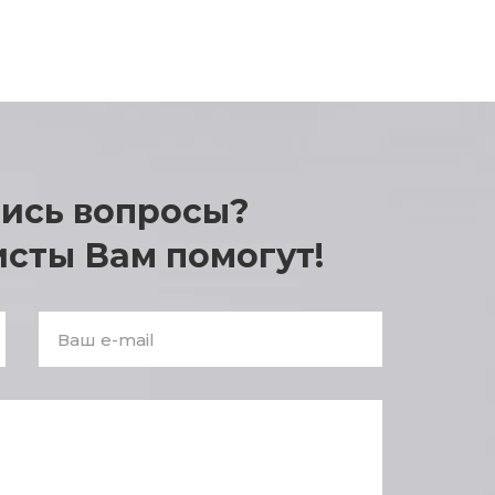
лись вопросы?
Enter
answer:
сты Вам помогут!
2
+
2
*
2
E-
mail
*