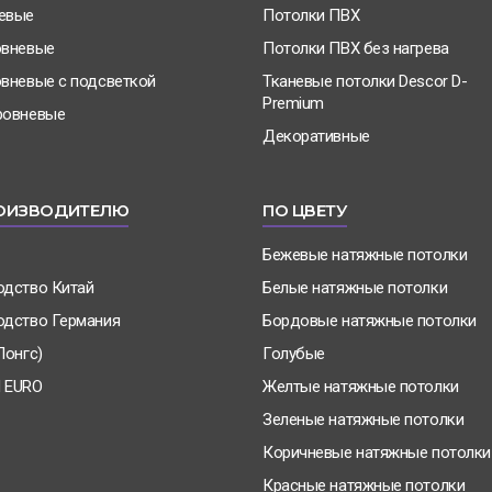
евые
Потолки ПВХ
овневые
Потолки ПВХ без нагрева
вневые с подсветкой
Тканевые потолки Descor D-
Premium
ровневые
Декоративные
ОИЗВОДИТЕЛЮ
ПО ЦВЕТУ
Бежевые натяжные потолки
одство Китай
Белые натяжные потолки
одство Германия
Бордовые натяжные потолки
Понгс)
Голубые
 EURO
Желтые натяжные потолки
Зеленые натяжные потолки
Коричневые натяжные потолки
Красные натяжные потолки