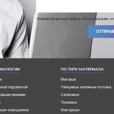
Текст
Отправляя данную форму, я подтверждаю, чт
вопроса
*
ОТПРАВ
ХНОЛОГИИ
ПО ТИПУ МАТЕРИАЛА
е
Матовые
рной подсветкой
Глянцевые натяжные потолки
товыми линиями
Сатиновые
е
Тканевые
овым освещением
Фактурные