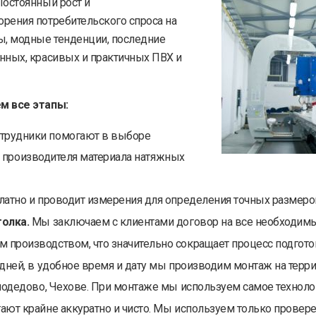
остоянный рост и
рения потребительского спроса на
ы, модные тенденции, последние
нных, красивых и практичных ПВХ и
м все этапы:
трудники помогают в выборе
 и производителя материала натяжных
латно и проводит измерения для определения точных размеро
олка.
Мы заключаем с клиентами договор на все необходимы
производством, что значительно сокращает процесс подготов
дней, в удобное время и дату мы производим монтаж на терри
модедово, Чехове. При монтаже мы используем самое техноло
ают крайне аккуратно и чисто. Мы используем только прове