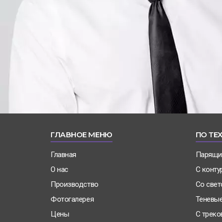
ГЛАВНОЕ МЕНЮ
ПО ТЕ
Главная
Парящи
О нас
С конту
Производство
Со све
Фотогалерея
Теневы
Цены
С трек