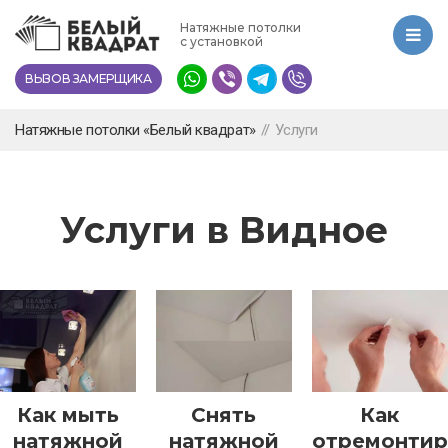
Перейти
Натяжные потолки
к
с установкой
основному
ВЫЗОВ ЗАМЕРЩИКА
содержанию
Натяжные потолки «Белый квадрат»
//
Услуги
Услуги в Видное
Как мыть
Снять
Как
натяжной
натяжной
отремонтир