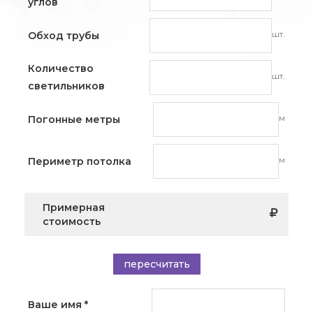
углов
шт.
Обход трубы
Количество
шт.
светильников
м
Погонные метры
м
Периметр потолка
Примерная
стоимость
пересчитать
Ваше имя
*