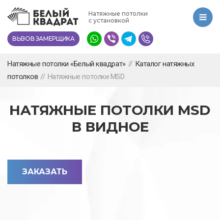
Перейти
Натяжные потолки
к
с установкой
основному
ВЫЗОВ ЗАМЕРЩИКА
содержанию
Натяжные потолки «Белый квадрат»
//
Каталог натяжных
потолков
//
Натяжные потолки MSD
НАТЯЖНЫЕ ПОТОЛКИ MSD
В ВИДНОЕ
ЗАКАЗАТЬ