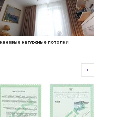
каневые натяжные потолки
Факту