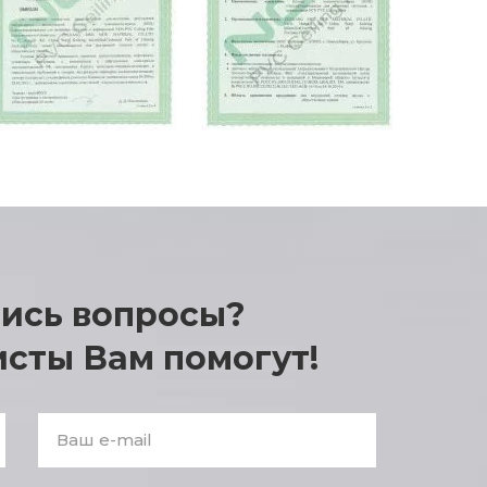
лись вопросы?
Enter
answer:
сты Вам помогут!
2
+
2
*
2
E-