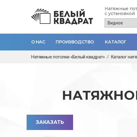
Натяжные по
с установкой
О НАС
ПРОИЗВОДСТВО
КАТАЛОГ
Перейти
Натяжные потолки «Белый квадрат»
//
Каталог нат
к
основному
содержанию
НАТЯЖНОЙ
ЗАКАЗАТЬ