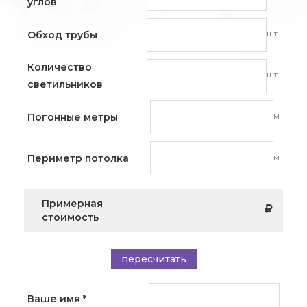
углов
шт.
Обход трубы
Количество
шт.
светильников
м
Погонные метры
м
Периметр потолка
Примерная
стоимость
пересчитать
Ваше имя
*