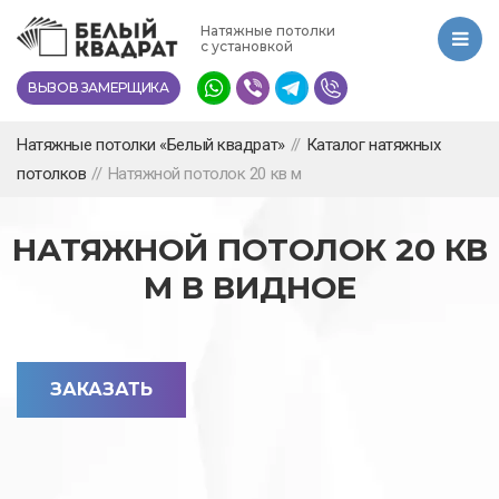
Перейти
Натяжные потолки
к
с установкой
основному
ВЫЗОВ ЗАМЕРЩИКА
содержанию
Натяжные потолки «Белый квадрат»
//
Каталог натяжных
потолков
//
Натяжной потолок 20 кв м
НАТЯЖНОЙ ПОТОЛОК 20 КВ
М В ВИДНОЕ
ЗАКАЗАТЬ