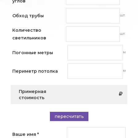
углов
шт.
Обход трубы
Количество
шт.
светильников
м
Погонные метры
м
Периметр потолка
Примерная
стоимость
пересчитать
Ваше имя
*