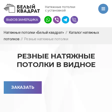
Перейти
Натяжные потолки
к
с установкой
основному
ВЫЗОВ ЗАМЕРЩИКА
содержанию
Натяжные потолки «Белый квадрат»
//
Каталог натяжных
потолков
//
Резные натяжные потолки
РЕЗНЫЕ НАТЯЖНЫЕ
ПОТОЛКИ В ВИДНОЕ
ЗАКАЗАТЬ