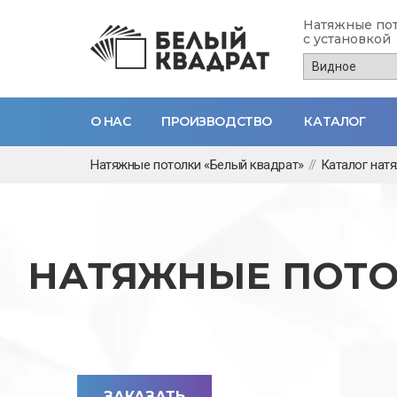
Натяжные по
с установкой
О НАС
ПРОИЗВОДСТВО
КАТАЛОГ
Перейти
Натяжные потолки «Белый квадрат»
//
Каталог нат
к
основному
содержанию
НАТЯЖНЫЕ ПОТО
ЗАКАЗАТЬ