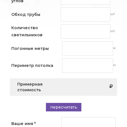
углов
шт.
Обход трубы
Количество
шт.
светильников
м
Погонные метры
м
Периметр потолка
Примерная
стоимость
пересчитать
Ваше имя
*