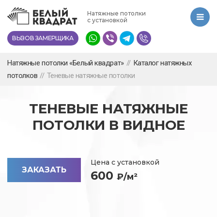
Перейти
Натяжные потолки
к
с установкой
основному
ВЫЗОВ ЗАМЕРЩИКА
содержанию
Натяжные потолки «Белый квадрат»
//
Каталог натяжных
потолков
//
Теневые натяжные потолки
ТЕНЕВЫЕ НАТЯЖНЫЕ
ПОТОЛКИ В ВИДНОЕ
Цена с установкой
ЗАКАЗАТЬ
600
₽/м²