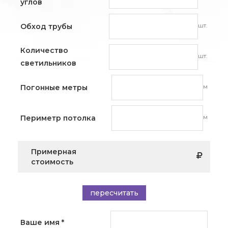
углов
шт.
Обход трубы
Количество
шт.
светильников
м
Погонные метры
м
Периметр потолка
Примерная
стоимость
пересчитать
Ваше имя
*