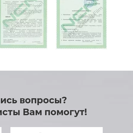
лись вопросы?
Enter
answer:
сты Вам помогут!
2
+
2