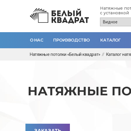
Натяжные по
с установкой
О НАС
ПРОИЗВОДСТВО
КАТАЛОГ
Перейти
Натяжные потолки «Белый квадрат»
//
Каталог нат
к
основному
содержанию
НАТЯЖНЫЕ ПО
ЗАКАЗАТЬ