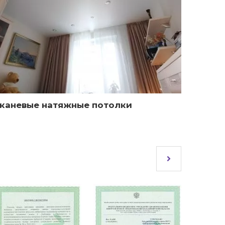
каневые натяжные потолки
Факту