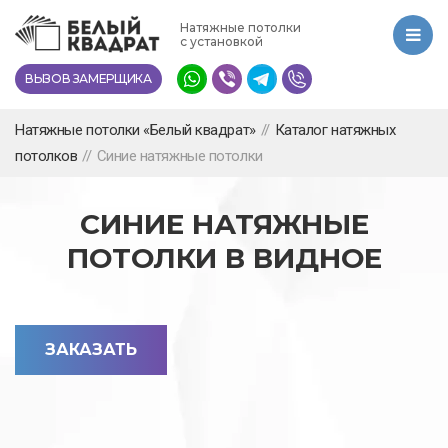
Перейти
Натяжные потолки
к
с установкой
основному
ВЫЗОВ ЗАМЕРЩИКА
содержанию
Натяжные потолки «Белый квадрат»
//
Каталог натяжных
потолков
//
Синие натяжные потолки
СИНИЕ НАТЯЖНЫЕ
ПОТОЛКИ В ВИДНОЕ
ЗАКАЗАТЬ