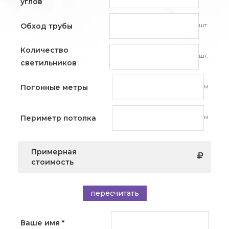
углов
шт.
Обход трубы
Количество
шт.
светильников
м
Погонные метры
м
Периметр потолка
Примерная
стоимость
пересчитать
Ваше имя
*