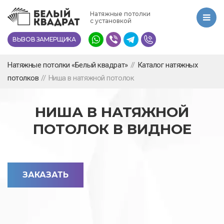
Перейти
Натяжные потолки
к
с установкой
основному
ВЫЗОВ ЗАМЕРЩИКА
содержанию
Натяжные потолки «Белый квадрат»
//
Каталог натяжных
потолков
//
Ниша в натяжной потолок
НИША В НАТЯЖНОЙ
ПОТОЛОК В ВИДНОЕ
ЗАКАЗАТЬ