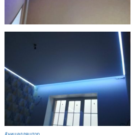
#нишадляштор