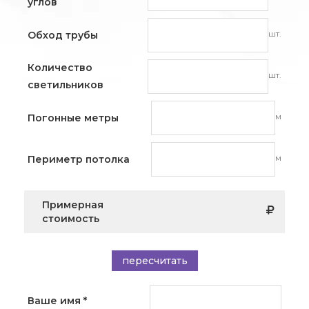
углов
шт.
Обход трубы
Количество
шт.
светильников
м
Погонные метры
м
Периметр потолка
Примерная
стоимость
пересчитать
Ваше имя
*